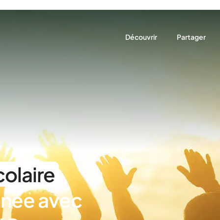
Découvrir
Partager
Qui sommes-nous ?
Prêter main f
Notre rôle
Construire 
Nos actions
Nos partenaires
Nous trouver
colaire
,
année avec