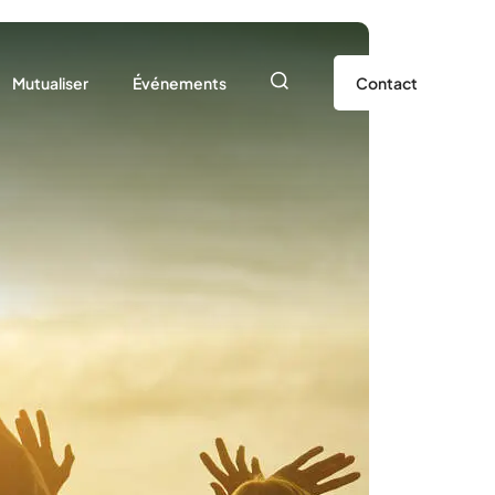
Mutualiser
Événements
Contact
orte
Ressources pour les projets USEP
L’essentiel de 2025/2026
ensemble
Matériel sportif à disposition des associations
L’actu qui bouge à l’USEP 21
Événements à venir