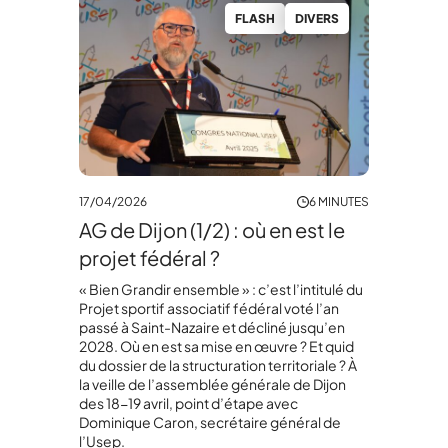
FLASH
DIVERS
17/04/2026
6 MINUTES
AG de Dijon (1/2) : où en est le
projet fédéral ?
« Bien Grandir ensemble » : c’est l’intitulé du
Projet sportif associatif fédéral voté l’an
passé à Saint-Nazaire et décliné jusqu’en
2028. Où en est sa mise en œuvre ? Et quid
du dossier de la structuration territoriale ? À
la veille de l’assemblée générale de Dijon
des 18-19 avril, point d’étape avec
Dominique Caron, secrétaire général de
l’Usep.