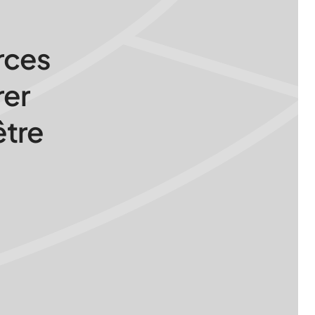
rces
rer
être