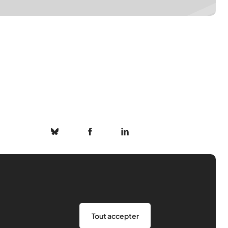
Rejoindre l’USEP
Nos ressources
Tout accepter
Notre rôle
Actualités