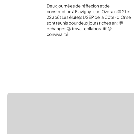
Deux journées de réflexion et de
construction à Flavigny-sur-Ozerain 📅 21 et
22 août Les élu(e)s USEP de la Côte-d’Or se
sont réunis pour deux jours riches en : 💬
échanges 🤝 travail collaboratif 😊
convivialité