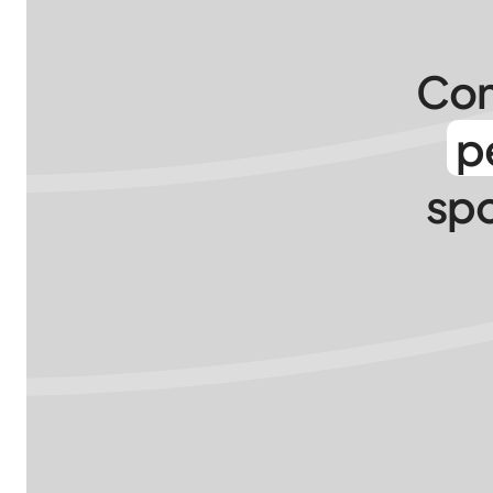
Con
p
spo