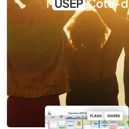
l'
USEP
Côte-d
FILTRES :
FLASH
DIVERS