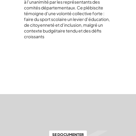
à l’unanimité par les représentants des
comités départementaux. Ce plébiscite
témoigne d’une volonté collective forte :
faire du sport scolaire un levier d’éducation,
de citoyenneté et d’inclusion, malgré un
contexte budgétaire tendu et des défis
croissants
SE DOCUMENTER