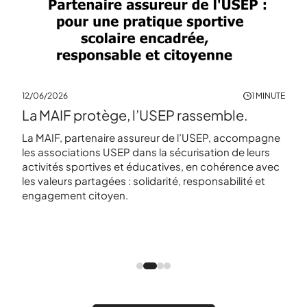
17/0
12/06/2026
1 MINUTE
MINUTE
AG 
La MAIF protège, l’USEP rassemble.
r
féd
La MAIF, partenaire assureur de l’USEP, accompagne
les associations USEP dans la sécurisation de leurs
« Bi
activités sportives et éducatives, en cohérence avec
spor
les valeurs partagées : solidarité, responsabilité et
orts
Naza
engagement citoyen.
en œ
terr
cole
Dijo
Caro