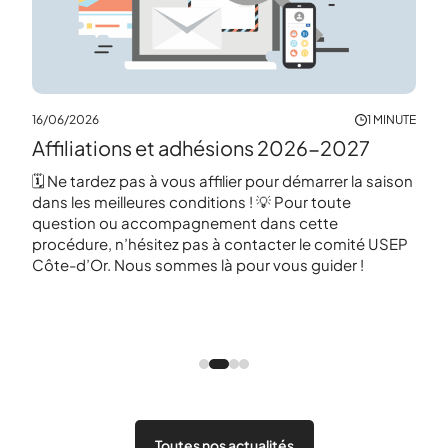
17/0
16/06/2026
1 MINUTE
MINUTE
AG 
Affiliations et adhésions 2026-2027
r
féd
🗓️ Ne tardez pas à vous affilier pour démarrer la saison
dans les meilleures conditions ! 💡 Pour toute
« Bi
question ou accompagnement dans cette
spor
orts
procédure, n’hésitez pas à contacter le comité USEP
Naza
Côte-d’Or. Nous sommes là pour vous guider !
en œ
terr
cole
Dijo
Caro
Toutes nos actualités