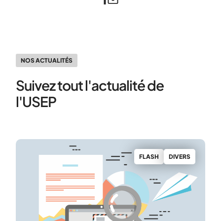
NOS ACTUALITÉS
Suivez tout l'actualité de
l'USEP
S
FLASH
DIVERS