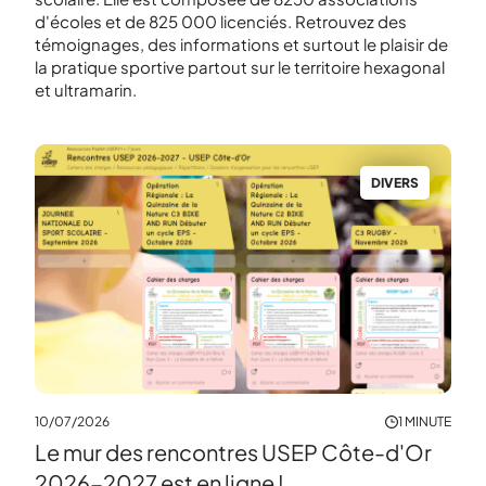
d'écoles et de 825 000 licenciés. Retrouvez des
témoignages, des informations et surtout le plaisir de
la pratique sportive partout sur le territoire hexagonal
et ultramarin.
S
DIVERS
10/07/2026
1 MINUTE
Le mur des rencontres USEP Côte-d'Or
16/0
MINUTE
2026-2027 est en ligne !
Aff