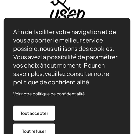
Afin de faciliter votre navigation et de
vous apporter le meilleur service
possible, nous utilisons des cookies.
Vous avez la possibilité de paramétrer
Rejoindre l’USEP
vos choix à tout moment. Pour en
Nos ressources
savoir plus, veuillez consulter notre
Notre rôle
politique de confidentialité.
Actualités
Contact
Voir notre politique de confidentialité
Agenda
Nous soutenir
Nous trouver
Tout accepter
Politique de confidentialité
Tout refuser