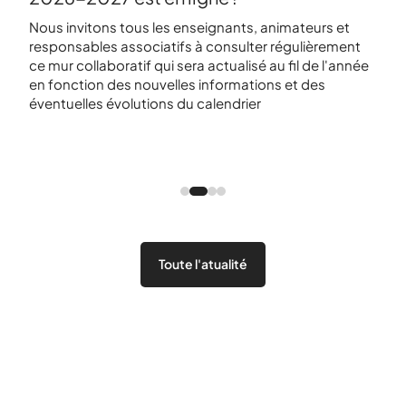
r
Nous invitons tous les enseignants, animateurs et
🗓️ 
responsables associatifs à consulter régulièrement
dans
ce mur collaboratif qui sera actualisé au fil de l'année
que
orts
en fonction des nouvelles informations et des
proc
éventuelles évolutions du calendrier
Côte
cole
Toute l'atualité