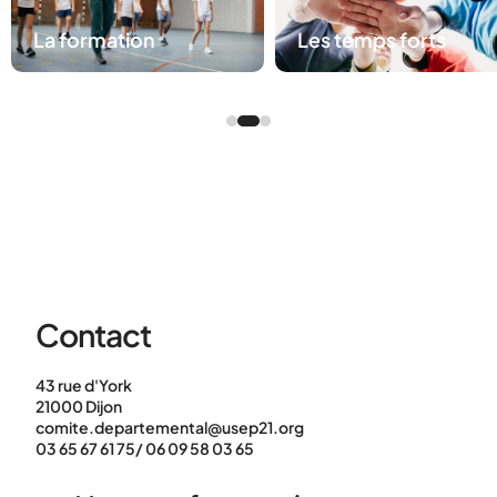
La formation
Les temps forts
Contact
43 rue d'York
21000 Dijon
comite.departemental@usep21.org
03 65 67 61 75/ 06 09 58 03 65