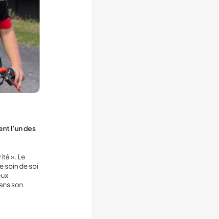
nt l’un des
ité ». Le
e soin de soi
eux
dans son