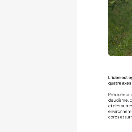
L’idée est é
quatre axes
Précisément.
deuxième, c’
et des autre
environnemen
corps et sur