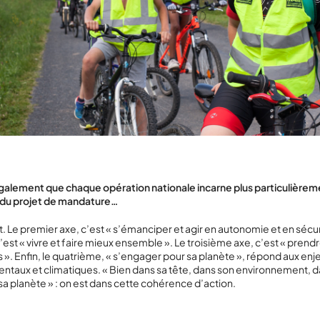
galement que chaque opération nationale incarne plus particulièreme
 du projet de mandature…
 Le premier axe, c’est « s’émanciper et agir en autonomie et en sécur
est « vivre et faire mieux ensemble ». Le troisième axe, c’est « prendr
s ». Enfin, le quatrième, « s’engager pour sa planète », répond aux enj
taux et climatiques. « Bien dans sa tête, dans son environnement, 
 sa planète » : on est dans cette cohérence d’action.