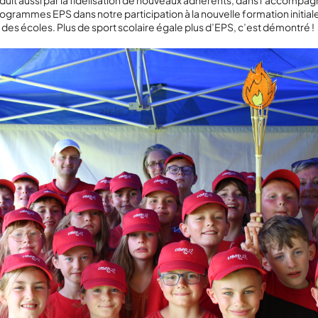
aduit aussi par la fidélisation de nouveaux adhérents, dans l’accomp
grammes EPS dans notre participation à la nouvelle formation initial
des écoles. Plus de sport scolaire égale plus d’EPS, c’est démontré !