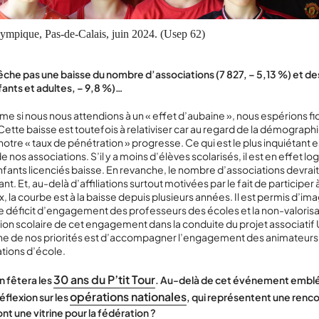
ympique, Pas-de-Calais, juin 2024. (Usep 62)
he pas une baisse du nombre d’associations (7 827, – 5,13 %) et des
ants et adultes, – 9,8 %)…
me si nous nous attendions à un « effet d’aubaine », nous espérions fi
ette baisse est toutefois à relativiser car au regard de la démographi
 notre « taux de pénétration » progresse. Ce qui est le plus inquiétant e
nos associations. S’il y a moins d’élèves scolarisés, il est en effet lo
ants licenciés baisse. En revanche, le nombre d’associations devrait 
t. Et, au-delà d’affiliations surtout motivées par le fait de participer 
, la courbe est à la baisse depuis plusieurs années. Il est permis d’ima
le déficit d’engagement des professeurs des écoles et la non-valorisa
tion scolaire de cet engagement dans la conduite du projet associatif
une de nos priorités est d’accompagner l’engagement des animateur
ations d’école.
30 ans du P’tit Tour
n fêtera les
. Au-delà de cet événement embl
opérations nationales
réflexion sur les
, qui représentent une renc
ont une vitrine pour la fédération ?