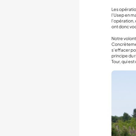
Les opératio
l’Usep en ma
l’opération,
ont donc voc
Notre volont
Concrètemen
s’effacer pou
principe du 
Tour, qui es