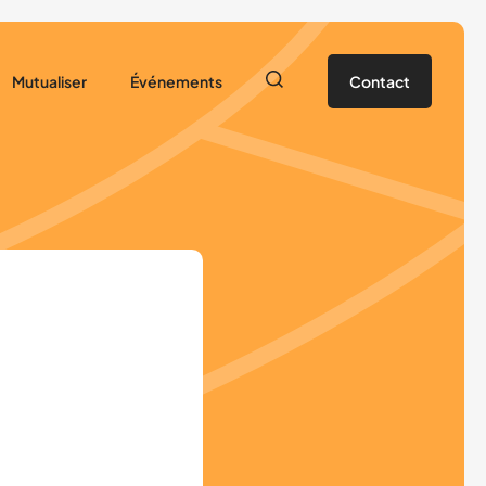
Mutualiser
Événements
Contact
orte
Ressources pour les projets USEP
L’essentiel de 2025/2026
ensemble
Matériel sportif à disposition des associations
L’actu qui bouge à l’USEP 21
Événements à venir