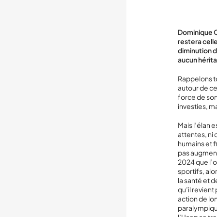
Dominique Ca
restera cell
diminution d
aucun hérita
Rappelons to
autour de ce 
force de son
investies, m
Mais l’élan 
attentes, ni
humains et f
pas augmenté
2024 que l’o
sportifs, al
la santé et 
qu’il revien
action de lo
paralympique