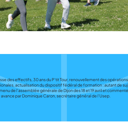
sse des effectifs, 30 ans du P’tit Tour, renouvellement des opérations
ionales, actualisation du dispositif fédéral de formation : autant de su
menu de l’assemblée générale de Dijon des 18 et 19 avril et comment
 avance par Dominique Caron, secrétaire général de l’Usep.