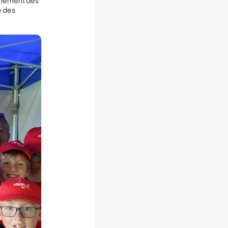
agnement des
e des