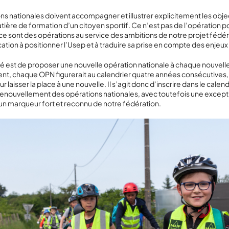
ns nationales doivent accompagner et illustrer explicitement les obje
tière de formation d’un citoyen sportif. Ce n’est pas de l’opération p
 ce sont des opérations au service des ambitions de notre projet fédé
ation à positionner l’Usep et à traduire sa prise en compte des enjeux
é est de proposer une nouvelle opération nationale à chaque nouvelle
t, chaque OPN figurerait au calendrier quatre années consécutives,
r laisser la place à une nouvelle. Il s’agit donc d’inscrire dans le calend
renouvellement des opérations nationales, avec toutefois une exception
t un marqueur fort et reconnu de notre fédération.