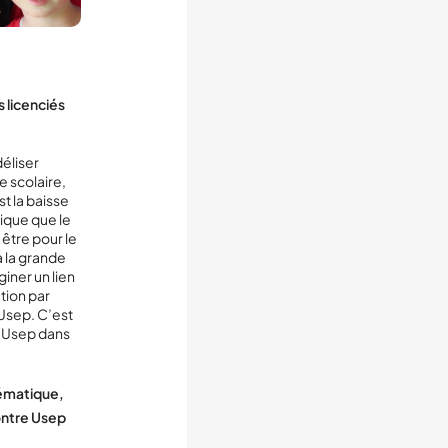
 licenciés
déliser
e scolaire,
st la baisse
gique que le
être pour le
à la grande
giner un lien
tion par
 Usep. C’est
s Usep dans
ématique,
ontre Usep