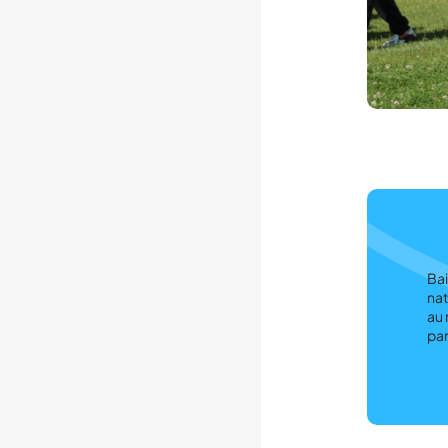
Bai
nat
au 
par