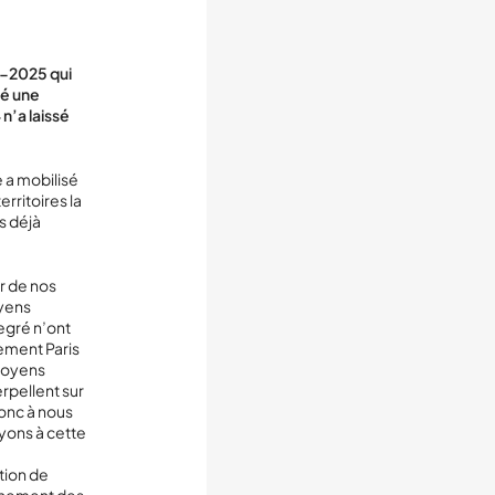
4-2025 qui
ré une
n’a laissé
 a mobilisé
rritoires la
s déjà
r de nos
oyens
egré n’ont
nement Paris
itoyens
rpellent sur
donc à nous
oyons à cette
tion de