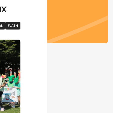
ux
RS
FLASH