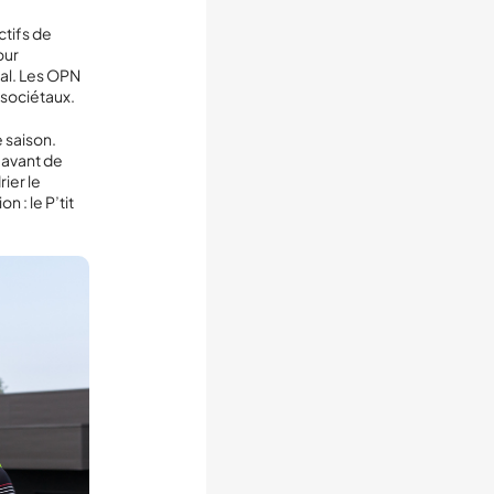
ctifs de
our
ral. Les OPN
 sociétaux.
 saison.
 avant de
rier le
 : le P’tit