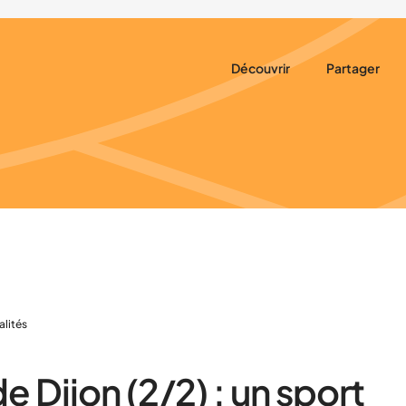
Découvrir
Partager
Qui sommes-nous ?
Prêter main f
Notre rôle
Construire 
Nos actions
Nos partenaires
Nous trouver
alités
e Dijon (2/2) : un sport