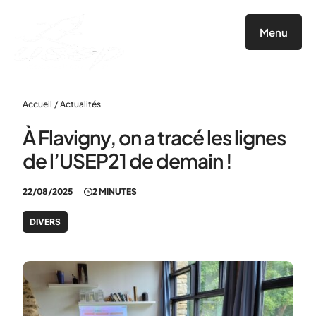
Panneau de gestion des cookies
Menu
Accueil
/
Actualités
À Flavigny, on a tracé les lignes
de l’USEP21 de demain !
22/08/2025
2 MINUTES
DIVERS