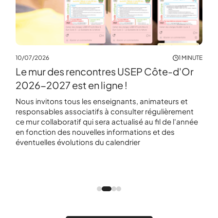
10/07/2026
1 MINUTE
Le mur des rencontres USEP Côte-d'Or
16/0
MINUTE
2026-2027 est en ligne !
Aff
r
Nous invitons tous les enseignants, animateurs et
🗓️ 
responsables associatifs à consulter régulièrement
dans
ce mur collaboratif qui sera actualisé au fil de l'année
que
orts
en fonction des nouvelles informations et des
proc
éventuelles évolutions du calendrier
Côte
cole